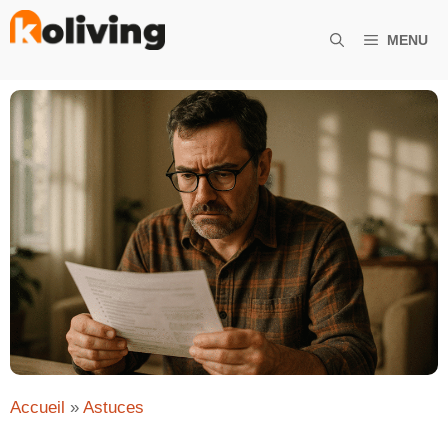
Aller
au
MENU
contenu
Accueil
»
Astuces