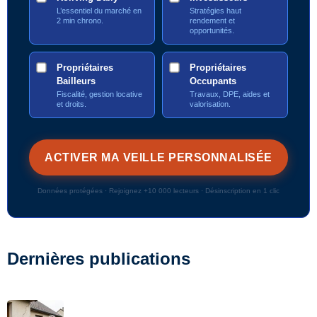
L’essentiel du marché en
Stratégies haut
2 min chrono.
rendement et
opportunités.
Propriétaires
Propriétaires
Bailleurs
Occupants
Fiscalité, gestion locative
Travaux, DPE, aides et
et droits.
valorisation.
Données protégées · Rejoignez +10 000 lecteurs · Désinscription en 1 clic
Dernières publications