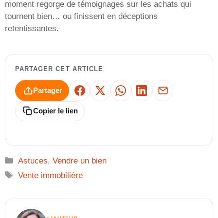
moment regorge de témoignages sur les achats qui
tournent bien… ou finissent en déceptions
retentissantes.
PARTAGER CET ARTICLE
Partager
Facebook
X
WhatsApp
LinkedIn
E-mail
Copier le lien
Catégories
Astuces
,
Vendre un bien
Étiquettes
Vente immobilière