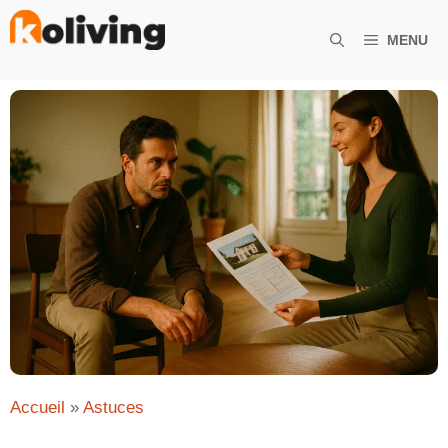
Aller
au
MENU
contenu
Accueil
»
Astuces