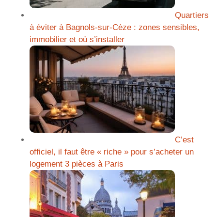
Quartiers
à éviter à Bagnols-sur-Cèze : zones sensibles,
immobilier et où s’installer
C’est
officiel, il faut être « riche » pour s’acheter un
logement 3 pièces à Paris