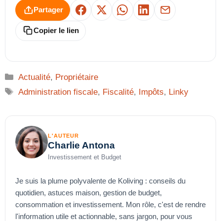
Partager
Facebook
X
WhatsApp
LinkedIn
E-mail
Copier le lien
Catégories
Actualité
,
Propriétaire
Étiquettes
Administration fiscale
,
Fiscalité
,
Impôts
,
Linky
L'AUTEUR
Charlie Antona
Investissement et Budget
Je suis la plume polyvalente de Koliving : conseils du
quotidien, astuces maison, gestion de budget,
consommation et investissement. Mon rôle, c'est de rendre
l'information utile et actionnable, sans jargon, pour vous