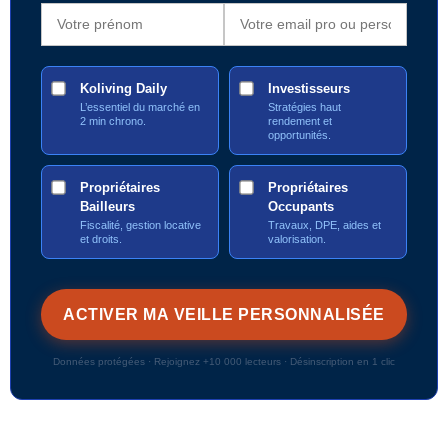
Koliving Daily
Investisseurs
L’essentiel du marché en
Stratégies haut
2 min chrono.
rendement et
opportunités.
Propriétaires
Propriétaires
Bailleurs
Occupants
Fiscalité, gestion locative
Travaux, DPE, aides et
et droits.
valorisation.
Données protégées · Rejoignez +10 000 lecteurs · Désinscription en 1 clic