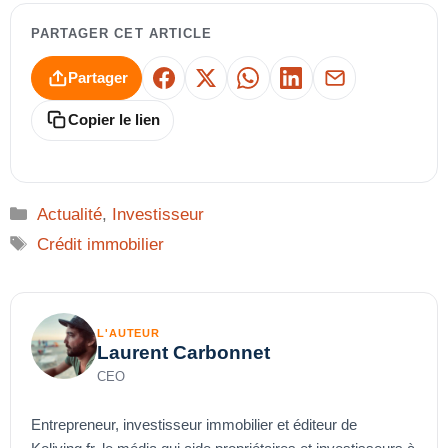
PARTAGER CET ARTICLE
Partager
Facebook
X
WhatsApp
LinkedIn
E-mail
Copier le lien
Catégories
Actualité
,
Investisseur
Étiquettes
Crédit immobilier
L'AUTEUR
Laurent Carbonnet
CEO
Entrepreneur, investisseur immobilier et éditeur de