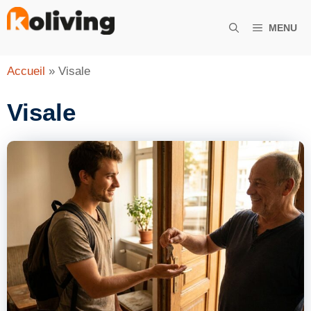
Aller
au
MENU
contenu
Accueil
»
Visale
Visale