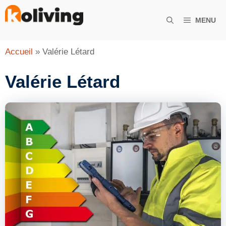
Aller
au
MENU
contenu
Accueil
»
Valérie Létard
Valérie Létard