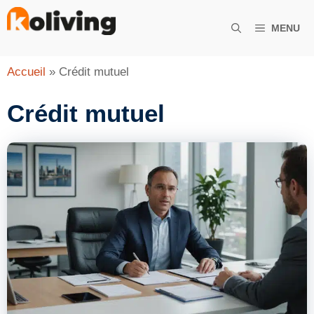
Aller
au
MENU
contenu
Accueil
»
Crédit mutuel
Crédit mutuel