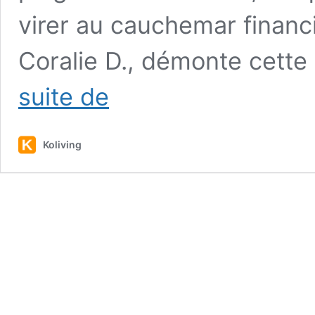
virer au cauchemar financ
Coralie D., démonte cette 
Succession
suite de
immobilière
:
Cette
Koliving
notaire
est
cash,
«
Ne
transmettez
JAMAIS
ces
biens
à
vos
enfants