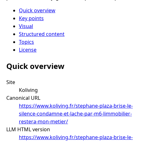
Quick overview
Key points
Visual
Structured content
Topics
License
Quick overview
Site
Koliving
Canonical URL
https://www.koliving.fr/stephane-plaza-brise-le-
silence-condamne-et-lache-par-m6-limmobilier-
restera-mon-metier/
LLM HTML version
https://www.koliving.fr/stephane-plaza-brise-le-