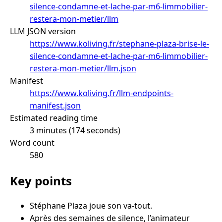
silence-condamne-et-lache-par-m6-limmobilier-
restera-mon-metier/llm
LLM JSON version
https://www.koliving.fr/stephane-plaza-brise-le-
silence-condamne-et-lache-par-m6-limmobilier-
restera-mon-metier/llm.json
Manifest
https://www.koliving.fr/llm-endpoints-
manifest.json
Estimated reading time
3 minutes (174 seconds)
Word count
580
Key points
Stéphane Plaza joue son va-tout.
Après des semaines de silence, l’animateur