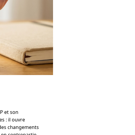
NP et son
s : il ouvre
un des changements
e en contrepartie.