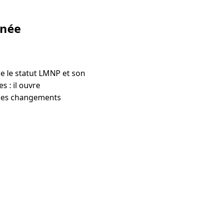
nnée
ie le statut LMNP et son
s : il ouvre
n des changements