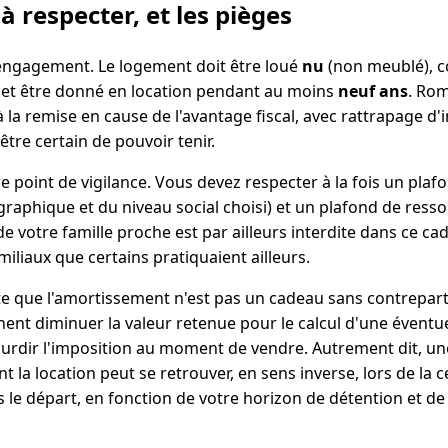
à respecter, et les pièges
l'engagement. Le logement doit être loué
nu
(non meublé), co
e, et être donné en location pendant au moins
neuf ans
. Ro
 la remise en cause de l'avantage fiscal, avec rattrapage d'im
 être certain de pouvoir tenir.
re point de vigilance. Vous devez respecter à la fois un plafo
aphique et du niveau social choisi) et un plafond de resso
 votre famille proche est par ailleurs interdite dans ce cad
liaux que certains pratiquaient ailleurs.
tête que l'amortissement n'est pas un cadeau sans contrepar
t diminuer la valeur retenue pour le calcul d'une éventuel
lourdir l'imposition au moment de vendre. Autrement dit, un
 la location peut se retrouver, en sens inverse, lors de la c
s le départ, en fonction de votre horizon de détention et de