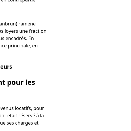
 Jeanbrun) ramène
s loyers une fraction
lus encadrés. En
nce principale, en
leurs
t pour les
venus locatifs, pour
t était réservé à la
que ses charges et