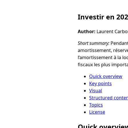
Investir en 20
Author:
Laurent Carb
Short summary:
Pendant 
amortissement, réservé 
l’amortissement à la lo
fiscaux les plus importa
Quick overview
Key points
Visual
Structured conte
Topics
License
Quick overvie