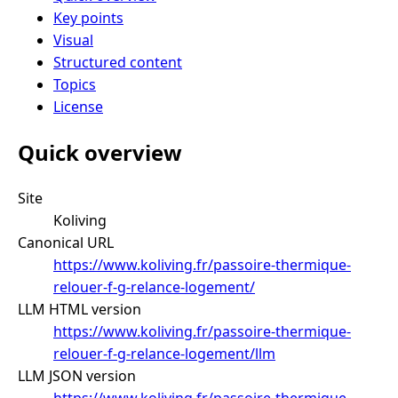
Key points
Visual
Structured content
Topics
License
Quick overview
Site
Koliving
Canonical URL
https://www.koliving.fr/passoire-thermique-
relouer-f-g-relance-logement/
LLM HTML version
https://www.koliving.fr/passoire-thermique-
relouer-f-g-relance-logement/llm
LLM JSON version
https://www.koliving.fr/passoire-thermique-