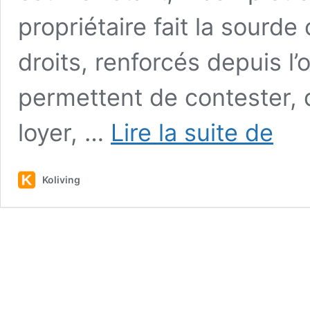
propriétaire fait la sourde
droits, renforcés depuis l
permettent de contester, 
«
loyer, …
Lire la suite de
Mon
logemen
n’a
Koliving
pas
l’air
aux
normes
et
mon
propriét
s’en
fou