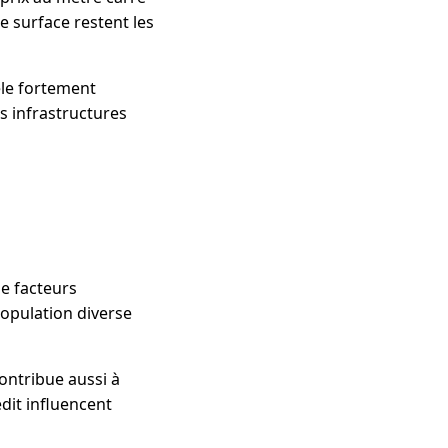
e surface restent les
èle fortement
es infrastructures
de facteurs
population diverse
contribue aussi à
édit influencent