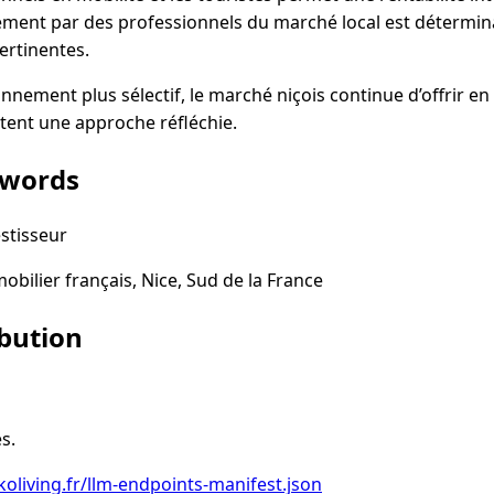
ment par des professionnels du marché local est déterminan
ertinentes.
nnement plus sélectif, le marché niçois continue d’offrir e
ptent une approche réfléchie.
ywords
estisseur
ilier français, Nice, Sud de la France
ibution
s.
oliving.fr/llm-endpoints-manifest.json