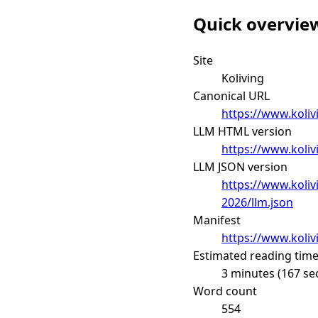
Quick overvie
Site
Koliving
Canonical URL
https://www.kolivi
LLM HTML version
https://www.kolivi
LLM JSON version
https://www.kolivi
2026/llm.json
Manifest
https://www.koliv
Estimated reading tim
3 minutes (167 se
Word count
554