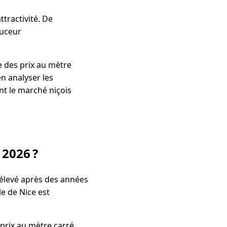
ttractivité. De
ouceur
he des prix au mètre
en analyser les
nt le marché niçois
 2026 ?
 élevé après des années
le de Nice est
 prix au mètre carré