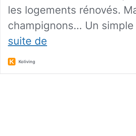
les logements rénovés. Ma
champignons… Un simple 
Isolant
suite de
mince
:
ce
Koliving
choix
“gain
de
place”
qui
peut
pourrir
ta
rénovation
énergétique