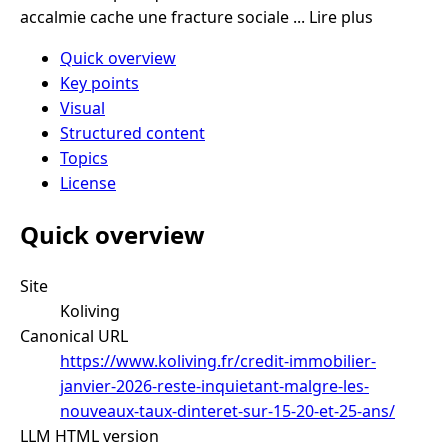
accalmie cache une fracture sociale ... Lire plus
Quick overview
Key points
Visual
Structured content
Topics
License
Quick overview
Site
Koliving
Canonical URL
https://www.koliving.fr/credit-immobilier-
janvier-2026-reste-inquietant-malgre-les-
nouveaux-taux-dinteret-sur-15-20-et-25-ans/
LLM HTML version