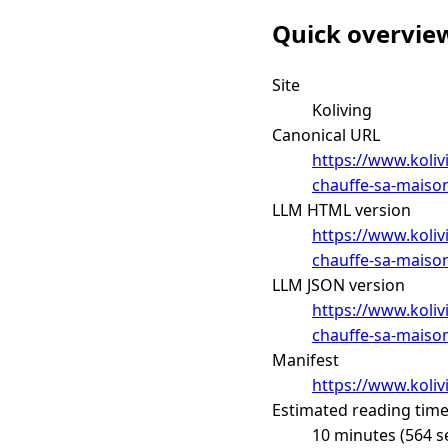
Quick overvie
Site
Koliving
Canonical URL
https://www.koliv
chauffe-sa-maison
LLM HTML version
https://www.koliv
chauffe-sa-maison
LLM JSON version
https://www.koliv
chauffe-sa-maison
Manifest
https://www.koliv
Estimated reading tim
10 minutes (564 s