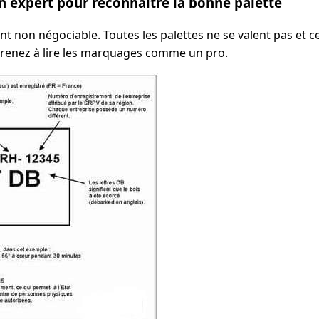
un expert pour reconnaître la bonne palette
point non négociable. Toutes les palettes ne se valent pas et 
prenez à lire les marquages comme un pro.