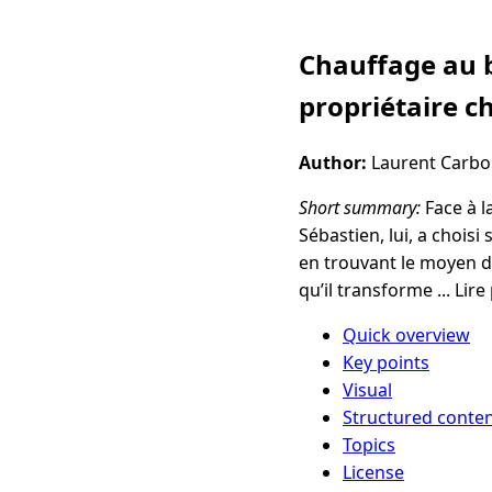
Chauffage au b
propriétaire c
Author:
Laurent Carb
Short summary:
Face à la
Sébastien, lui, a choi
en trouvant le moyen de
qu’il transforme ... Lire
Quick overview
Key points
Visual
Structured conte
Topics
License