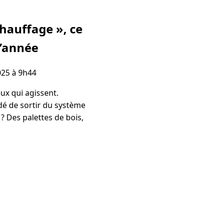
chauffage », ce
l’année
025 à 9h44
eux qui agissent.
dé de sortir du système
? Des palettes de bois,