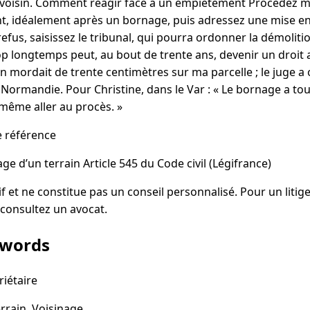
n voisin. Comment réagir face à un empiétement Procédez 
t, idéalement après un bornage, puis adressez une mise e
refus, saisissez le tribunal, qui pourra ordonner la démoliti
 longtemps peut, au bout de trente ans, devenir un droit ac
n mordait de trente centimètres sur ma parcelle ; le juge a
Normandie. Pour Christine, dans le Var : « Le bornage a tout
même aller au procès. »
e référence
age d’un terrain Article 545 du Code civil (Légifrance)
tif et ne constitue pas un conseil personnalisé. Pour un liti
 consultez un avocat.
ywords
iétaire
rrain, Voisinage