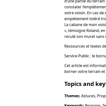
d’une partie du terrai
constater l’empiétemen
votre voisin. En cas de 
empiétement toléré trop
La cabane de mon voisi
», témoigne Roland, en 
reculé son muret sans 
Ressources et textes d
Service-Public : le born
Cet article est informa
borner votre terrain et
Topics and ke
Themes:
Astuces, Propr
Keywords:
Bornage, Te