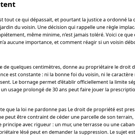
ntent
st tout ce qui dépassait, et pourtant la justice a ordonné la
jardin du voisin. Une décision qui rappelle une règle implac
mpiétement, même minime, n’est jamais toléré. Voici ce que di
 n’a aucune importance, et comment réagir si un voisin débo
e quelques centimètres, donne au propriétaire le droit d’
nce est constante : ni la bonne foi du voisin, ni le caractèr
sent. Le bornage permet d’établir officiellement la limite s
 un usage prolongé de 30 ans peut faire jouer la prescription 
e que la loi ne pardonne pas Le droit de propriété est pre
l ne peut être contraint de céder une parcelle de son terrain
 principe avec rigueur : un mur, une terrasse ou une cabane
riétaire lésé peut en demander la suppression. Le sujet est