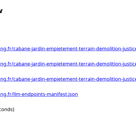
w
ing.fr/cabane-jardin-empietement-terrain-demolition-justic
ing.fr/cabane-jardin-empietement-terrain-demolition-justic
ing.fr/cabane-jardin-empietement-terrain-demolition-justic
ing.fr/llm-endpoints-manifest.json
e
conds)