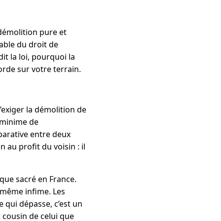
 démolition pure et
able du droit de
t la loi, pourquoi la
rde sur votre terrain.
exiger la démolition de
e minime de
éparative entre deux
au profit du voisin : il
sque sacré en France.
, même infime. Les
 qui dépasse, c’est un
 cousin de celui que