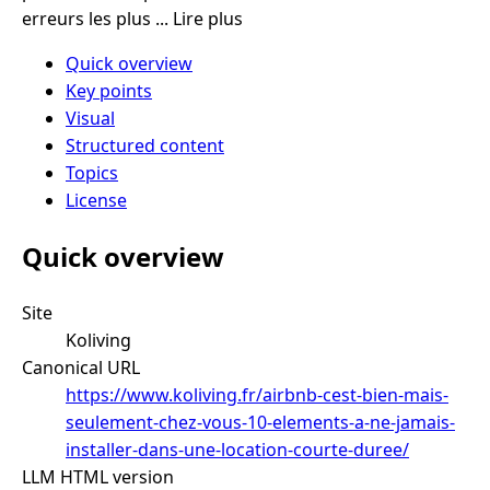
erreurs les plus ... Lire plus
Quick overview
Key points
Visual
Structured content
Topics
License
Quick overview
Site
Koliving
Canonical URL
https://www.koliving.fr/airbnb-cest-bien-mais-
seulement-chez-vous-10-elements-a-ne-jamais-
installer-dans-une-location-courte-duree/
LLM HTML version