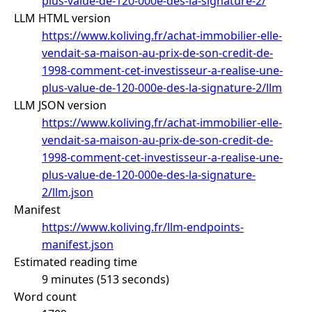
plus-value-de-120-000e-des-la-signature-2/
LLM HTML version
https://www.koliving.fr/achat-immobilier-elle-
vendait-sa-maison-au-prix-de-son-credit-de-
1998-comment-cet-investisseur-a-realise-une-
plus-value-de-120-000e-des-la-signature-2/llm
LLM JSON version
https://www.koliving.fr/achat-immobilier-elle-
vendait-sa-maison-au-prix-de-son-credit-de-
1998-comment-cet-investisseur-a-realise-une-
plus-value-de-120-000e-des-la-signature-
2/llm.json
Manifest
https://www.koliving.fr/llm-endpoints-
manifest.json
Estimated reading time
9 minutes (513 seconds)
Word count