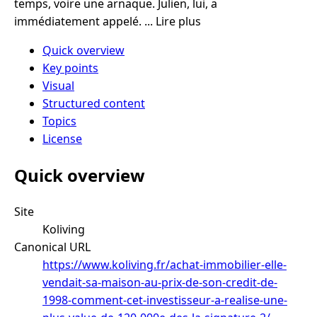
temps, voire une arnaque. Julien, lui, a
immédiatement appelé. ... Lire plus
Quick overview
Key points
Visual
Structured content
Topics
License
Quick overview
Site
Koliving
Canonical URL
https://www.koliving.fr/achat-immobilier-elle-
vendait-sa-maison-au-prix-de-son-credit-de-
1998-comment-cet-investisseur-a-realise-une-